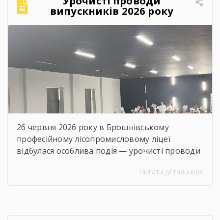
Урочисті проводи
можуть пройти оцінювання та отримати
випускників 2026 року
державне визнання своєї кваліфікації без
проходження повного […]
26 червня 2026 року в Брошнівському
професійному лісопромисловому ліцеї
відбулася особлива подія — урочисті проводи
випускників. Це день, коли ще одна сторінка
Читати детальніше
історії ліцею завершилася, а для наших
випускників відкрився новий етап життя,
сповнений можливостей, професійних
звершень і нових викликів. Свято