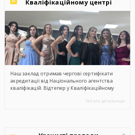
Кваліфікаційному центрі
Брошнівського професійного
лісопромислового ліцею!
Наш заклад отримав чергові сертифікати
акредитації від Національного агентства
кваліфікацій. Відтепер у Кваліфікаційному
центрі можна офіційно підтвердити
Читати детальніше
професійні кваліфікації, що відповідають
рівню «перукар І класу»:
Перукар
Перукар-універсал Це означає, що особи, які
здобули професійні навички під час роботи,
самоосвіти чи неформального навчання,