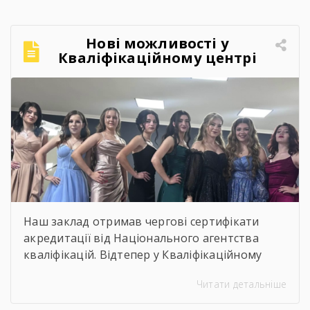
Нові можливості у
Кваліфікаційному центрі
Брошнівського професійного
лісопромислового ліцею!
Наш заклад отримав чергові сертифікати
акредитації від Національного агентства
кваліфікацій. Відтепер у Кваліфікаційному
центрі можна офіційно підтвердити
Читати детальніше
професійні кваліфікації, що відповідають
рівню «перукар І класу»:
Перукар