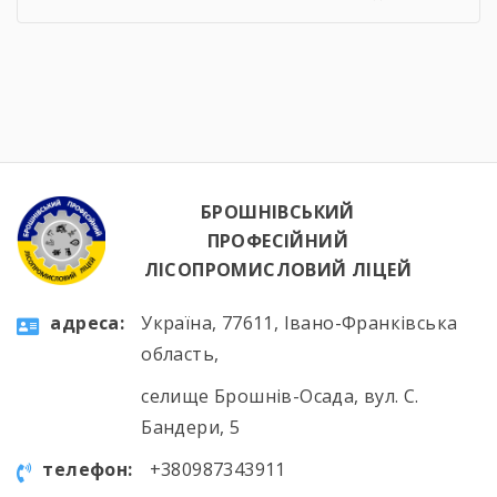
становлення та підтвердження готовності до
майбутньої роботи за фахом. Вітаємо учнів із
успішним проходженням атестації та бажаємо
нових досягнень!
БРОШНІВСЬКИЙ
ПРОФЕСІЙНИЙ
ЛІСОПРОМИСЛОВИЙ ЛІЦЕЙ
aдресa:
Україна, 77611, Івано-Франківська
область,
селище Брошнів-Осада, вул. С.
Бандери, 5
телефон:
+380987343911