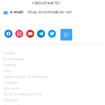
+380347446701
e-mail:
litsey-broshniv@ukr.net
facebook
instagram
youtube
telegram
twitter
Учням
Вступникам
Новини
НПЦ
Адміністрація та викладачі
Галерея
Контакти
Звіти та плани роботи
Професії