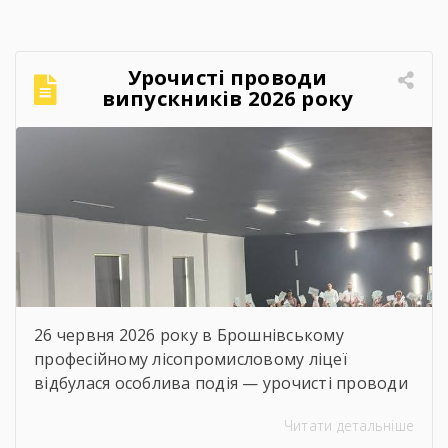
Перукар-універсал Це означає, що особи, які
здобули професійні навички під час роботи,
самоосвіти чи неформального навчання,
Урочисті проводи
можуть пройти оцінювання та отримати
випускників 2026 року
державне визнання своєї кваліфікації без
проходження повного […]
26 червня 2026 року в Брошнівському
професійному лісопромисловому ліцеї
відбулася особлива подія — урочисті проводи
випускників. Це день, коли ще одна сторінка
Читати детальніше
історії ліцею завершилася, а для наших