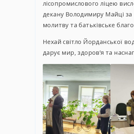
лісопромислового ліцею вис
декану Володимиру Майці за 
молитву та батьківське благ
Нехай світло Йорданської во
дарує мир, здоров’я та насна