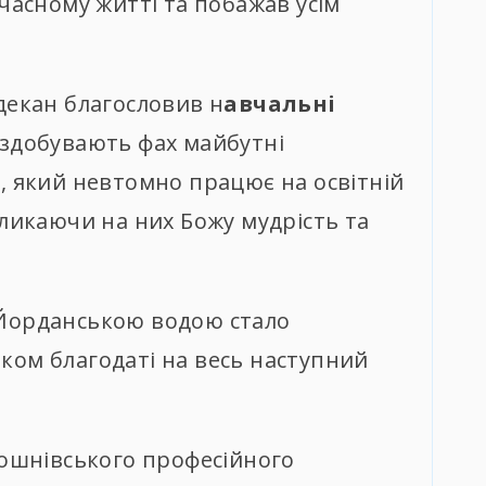
часному житті та побажав усім
декан благословив н
авчальні
е здобувають фах майбутні
ю
, який невтомно працює на освітній
кликаючи на них Божу мудрість та
Йорданською водою стало
ком благодаті на весь наступний
рошнівського професійного