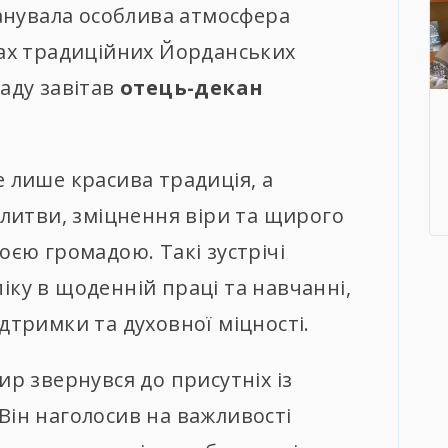
нувала особлива атмосфера
жах традиційних Йорданських
ладу завітав
отець-декан
е лише красива традиція, а
олитви, зміцнення віри та щирого
оєю громадою. Такі зустрічі
іку в щоденній праці та навчанні,
дтримки та духовної міцності.
ир звернувся до присутніх із
Він наголосив на важливості