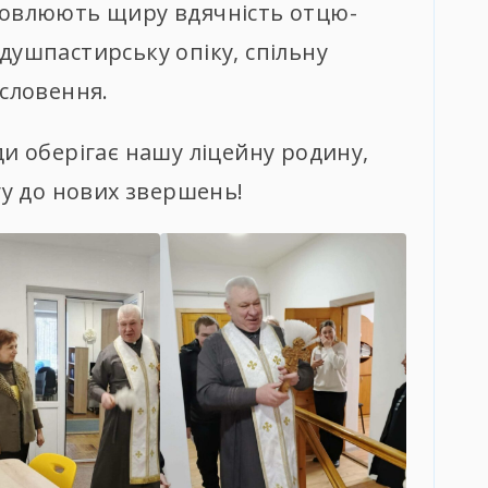
ловлюють щиру вдячність отцю-
душпастирську опіку, спільну
ословення.
ди оберігає нашу ліцейну родину,
гу до нових звершень!