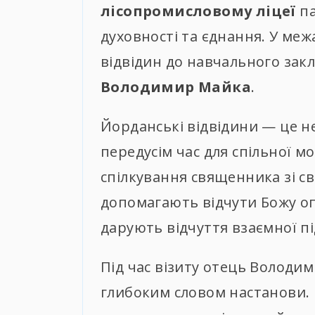
лісопромисловому ліцеї
па
духовності та єднання. У ме
відвідин до навчального зак
Володимир Майка
.
Йорданські відвідини — це н
передусім час для спільної м
спілкування священника зі св
допомагають відчути Божу оп
дарують відчуття взаємної пі
Під час візиту отець Володим
глибоким словом настанови. 