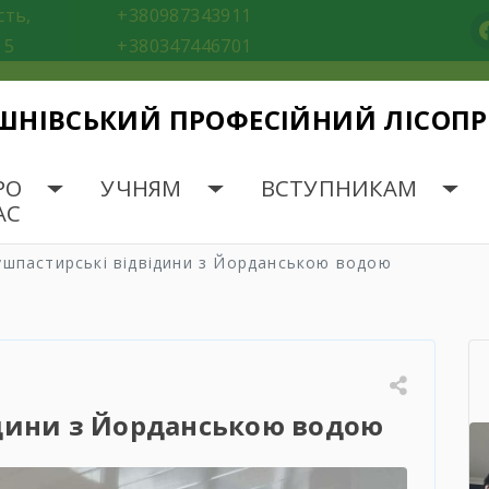
сть,
+380987343911
f
 5
+380347446701
ШНІВСЬКИЙ ПРОФЕСІЙНИЙ ЛІСОП
РО
УЧНЯМ
ВСТУПНИКАМ
АС
ушпастирські відвідини з Йорданською водою
дини з Йорданською водою