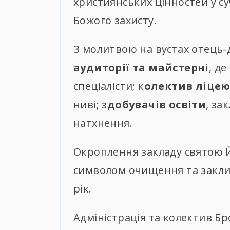
християнських цінностей у су
Божого захисту.
З молитвою на вустах отець-
аудиторії та майстерні
, д
спеціалісти; к
олектив ліце
ниві; з
добувачів освіти
, за
натхнення.
Окроплення закладу святою 
символом очищення та закли
рік.
Адміністрація та колектив Б