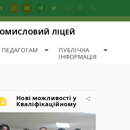
acebook
instagram
youtube
telegram
twitter
РОМИСЛОВИЙ ЛІЦЕЙ
ПЕДАГОГАМ
ПУБЛІЧНА
ІНФОРМАЦІЯ
Нові можливості у
Кваліфікаційному
центрі Брошнівського
професійного
лісопромислового
ліцею!