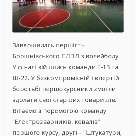
Завершилась першість
Брошнівського ПЛПЛ з волейболу.
У фіналі зійшлись команди Е-13 та
Ш-22. У безкомпромісній і впертій
боротьбі першокурсники змогли
здолати свої старших товаришів.
Вітаємо з перемогою команду
“Електрозварників, ковалів”
першого курсу, другі – “Штукатури,