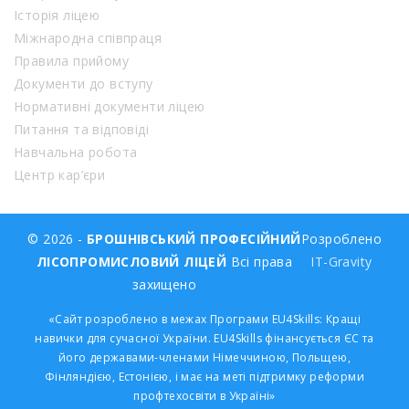
Історія ліцею
Міжнародна співпраця
Правила прийому
Документи до вступу
Нормативні документи ліцею
Питання та відповіді
Навчальна робота
Центр кар’єри
© 2026 -
БРОШНІВСЬКИЙ ПРОФЕСІЙНИЙ
Розроблено
ЛІСОПРОМИСЛОВИЙ ЛІЦЕЙ
Всі права
IT-Gravity
захищено
«Сайт розроблено в межах Програми EU4Skills: Кращі
навички для сучасної України. EU4Skills фінансується ЄС та
його державами-членами Німеччиною, Польщею,
Фінляндією, Естонією, і має на меті підтримку реформи
профтехосвіти в Україні»