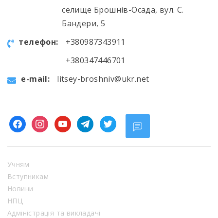
селище Брошнів-Осада, вул. С.
Бандери, 5
телефон:
+380987343911
+380347446701
e-mail:
litsey-broshniv@ukr.net
facebook
instagram
youtube
telegram
twitter
Учням
Вступникам
Новини
НПЦ
Адміністрація та викладачі