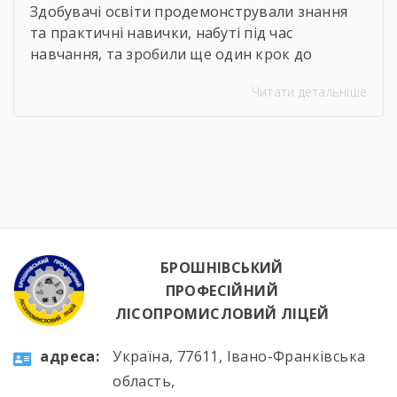
Здобувачі освіти продемонстрували знання
та практичні навички, набуті під час
навчання, та зробили ще один крок до
присвоєння робітничих розрядів за обраними
Читати детальніше
професіями. Це важливий етап професійного
становлення та підтвердження готовності до
майбутньої роботи за фахом. Вітаємо учнів із
успішним проходженням атестації та бажаємо
нових досягнень!
БРОШНІВСЬКИЙ
ПРОФЕСІЙНИЙ
ЛІСОПРОМИСЛОВИЙ ЛІЦЕЙ
aдресa:
Україна, 77611, Івано-Франківська
область,