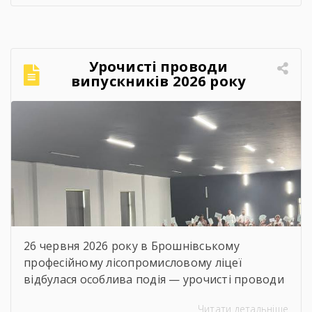
рівню «перукар І класу»:
Перукар
Перукар-універсал Це означає, що особи, які
здобули професійні навички під час роботи,
самоосвіти чи неформального навчання,
Урочисті проводи
можуть пройти оцінювання та отримати
випускників 2026 року
державне визнання своєї кваліфікації без
проходження повного […]
26 червня 2026 року в Брошнівському
професійному лісопромисловому ліцеї
відбулася особлива подія — урочисті проводи
випускників. Це день, коли ще одна сторінка
Читати детальніше