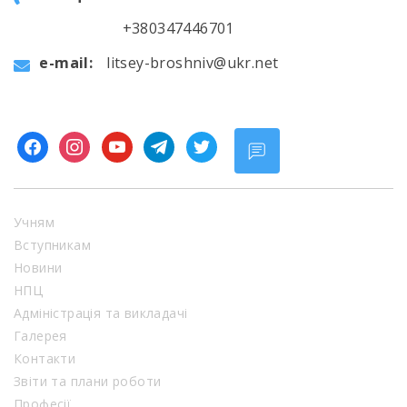
+380347446701
e-mail:
litsey-broshniv@ukr.net
facebook
instagram
youtube
telegram
twitter
Учням
Вступникам
Новини
НПЦ
Адміністрація та викладачі
Галерея
Контакти
Звіти та плани роботи
Професії