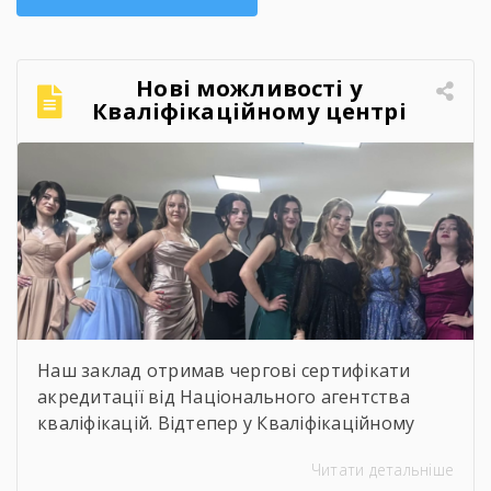
Нові можливості у
Кваліфікаційному центрі
Брошнівського професійного
лісопромислового ліцею!
Наш заклад отримав чергові сертифікати
акредитації від Національного агентства
кваліфікацій. Відтепер у Кваліфікаційному
центрі можна офіційно підтвердити
Читати детальніше
професійні кваліфікації, що відповідають