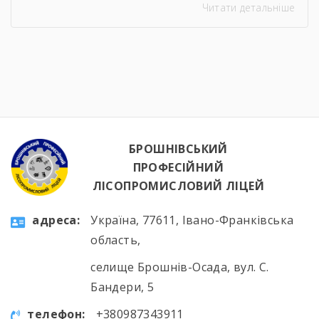
Читати детальніше
професіями. Це важливий етап професійного
становлення та підтвердження готовності до
майбутньої роботи за фахом. Вітаємо учнів із
успішним проходженням атестації та бажаємо
нових досягнень!
БРОШНІВСЬКИЙ
ПРОФЕСІЙНИЙ
ЛІСОПРОМИСЛОВИЙ ЛІЦЕЙ
aдресa:
Україна, 77611, Івано-Франківська
область,
селище Брошнів-Осада, вул. С.
Бандери, 5
телефон:
+380987343911