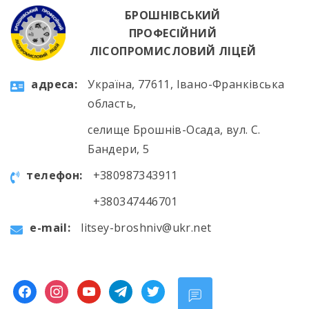
БРОШНІВСЬКИЙ
ПРОФЕСІЙНИЙ
ЛІСОПРОМИСЛОВИЙ ЛІЦЕЙ
aдресa:
Україна, 77611, Івано-Франківська
область,
селище Брошнів-Осада, вул. С.
Бандери, 5
телефон:
+380987343911
+380347446701
e-mail:
litsey-broshniv@ukr.net
facebook
instagram
youtube
telegram
twitter