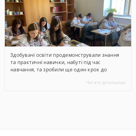
атестації (КА) учнів 1–2
курсів
Здобувачі освіти продемонстрували знання
та практичні навички, набуті під час
навчання, та зробили ще один крок до
присвоєння робітничих розрядів за обраними
Читати детальніше
професіями. Це важливий етап професійного
становлення та підтвердження готовності до
майбутньої роботи за фахом. Вітаємо учнів із
успішним проходженням атестації та бажаємо
нових досягнень!