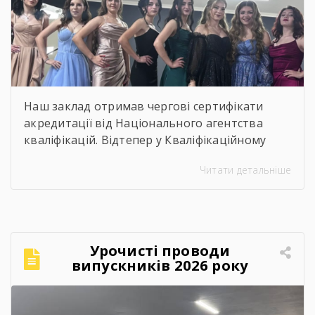
Наш заклад отримав чергові сертифікати
акредитації від Національного агентства
кваліфікацій. Відтепер у Кваліфікаційному
центрі можна офіційно підтвердити
Читати детальніше
професійні кваліфікації, що відповідають
рівню «перукар І класу»:
Перукар
Перукар-універсал Це означає, що особи, які
здобули професійні навички під час роботи,
самоосвіти чи неформального навчання,
Урочисті проводи
можуть пройти оцінювання та отримати
випускників 2026 року
державне визнання своєї кваліфікації без
проходження повного […]