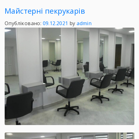
Майстерні пекрукарів
Опубліковано:
09.12.2021
by
admin